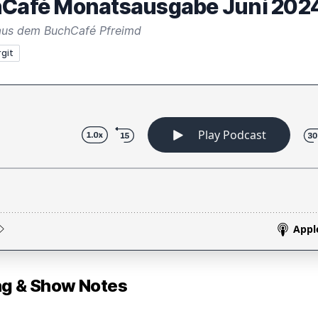
chCafé Monatsausgabe Juni 202
aus dem BuchCafé Pfreimd
rgit
 & Show Notes