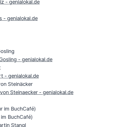
z - genialokal.de
 - genialokal.de
osling
osling - genialokal.de
t
t - genialokal.de
von Steinäcker
 von Steinaecker - genialokal.de
ur im BuchCafé)
 im BuchCafé)
rtin Stangl