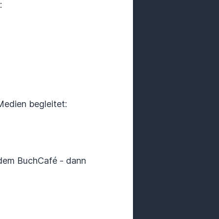
:
Medien begleitet:
 dem BuchCafé - dann