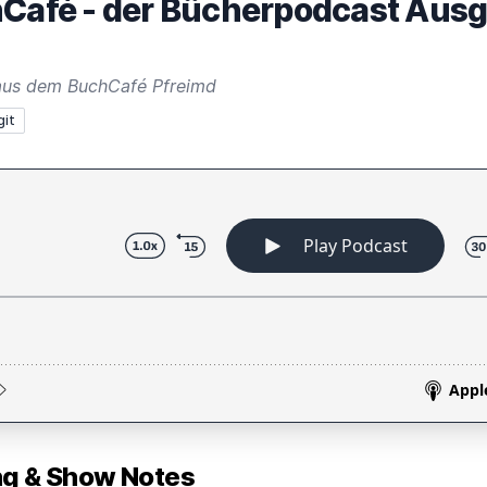
hCafé - der Bücherpodcast Aus
aus dem BuchCafé Pfreimd
git
 & Show Notes