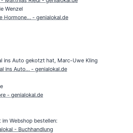
Matthias Riedl - genialokal.de
ie Wenzel
ne Hormone… - genialokal.de
 ins Auto gekotzt hat, Marc-Uwe Kling
l ins Auto… - genialokal.de
re
re - genialokal.de
kt im Webshop bestellen:
alokal - Buchhandlung