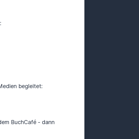
:
Medien begleitet:
 dem BuchCafé - dann